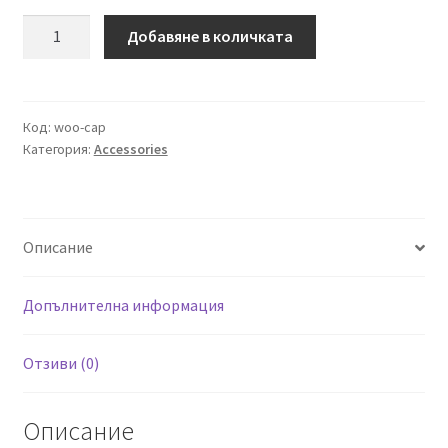
9.20 €
8.18 €
количество
Добавяне в количката
/
/
за
Cap
17.99 лв..
16.00 лв..
Код:
woo-cap
Категория:
Accessories
Описание
Допълнителна информация
Отзиви (0)
Описание