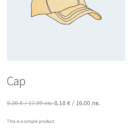
Cap
Original
Текущата
9.20
€
/ 17.99 лв.
8.18
€
/ 16.00 лв.
price
цена
This is a simple product.
was:
е: