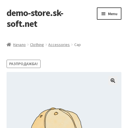
demo-store.sk-
Skip
Skip
Menu
to
to
soft.net
navigation
content
Начало
Начало
Clothing
Accessories
Cap
Cart
РАЗПРОДАЖБА!
Checkout
My account
Sample Page