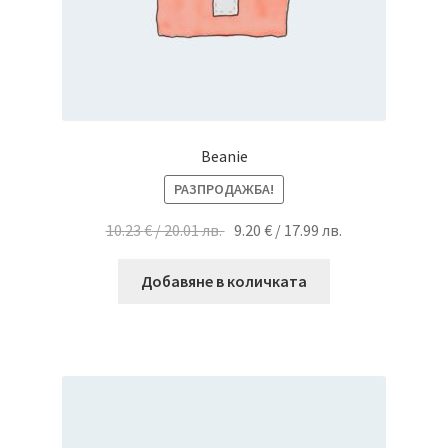
Beanie
РАЗПРОДАЖБА!
Original
Текущата
10.23
€
/ 20.01 лв.
9.20
€
/ 17.99 лв.
price
цена
was:
е:
Добавяне в количката
10.23 €
9.20 €
/
/
20.01 лв..
17.99 лв..