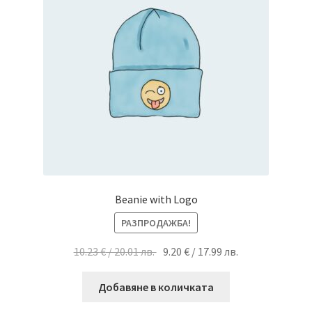
Beanie with Logo
РАЗПРОДАЖБА!
Original
Текущата
10.23
€
/ 20.01 лв.
9.20
€
/ 17.99 лв.
price
цена
was:
е:
Добавяне в количката
10.23 €
9.20 €