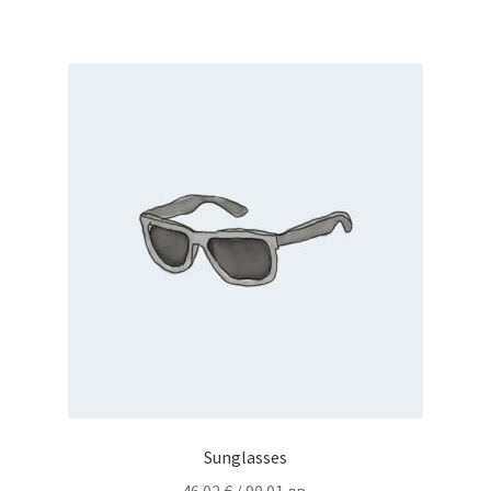
/
/
20.01 лв..
17.99 лв..
Sunglasses
46.02
€
/ 90.01 лв.